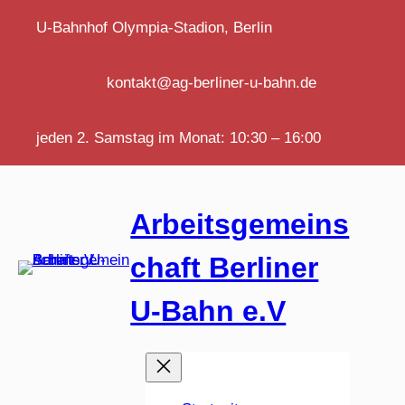
U-Bahnhof Olympia-Stadion, Berlin
kontakt@ag-berliner-u-bahn.de
jeden 2. Samstag im Monat: 10:30 – 16:00
Arbeitsgemeins
chaft Berliner
U-Bahn e.V