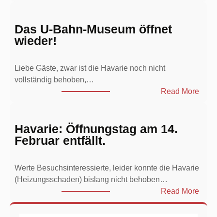
B
u
c
Das U-Bahn-Museum öffnet
h
wieder!
„
D
Liebe Gäste, zwar ist die Havarie noch nicht
i
vollständig behoben,…
e
:
Read More
S
D
i
a
g
s
Havarie: Öffnungstag am 14.
n
U
Februar entfällt.
a
-
l
B
-
Werte Besuchsinteressierte, leider konnte die Havarie
a
u
(Heizungsschaden) bislang nicht behoben…
h
n
:
Read More
n
d
H
-
Z
a